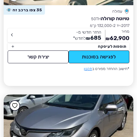
35 צפו ברכב זה
עפולה
טויוטה קורולה
50TH
2017
יד 2
132,000 ק״מ
מחיר
החזר חודשי מ-
685
62,900
₪
לחודש
*
₪
תוספות לעיסקה
לפגישה בסוכנות
יצירת קשר
*חישוב ההחזר מפורט ב
תקנון