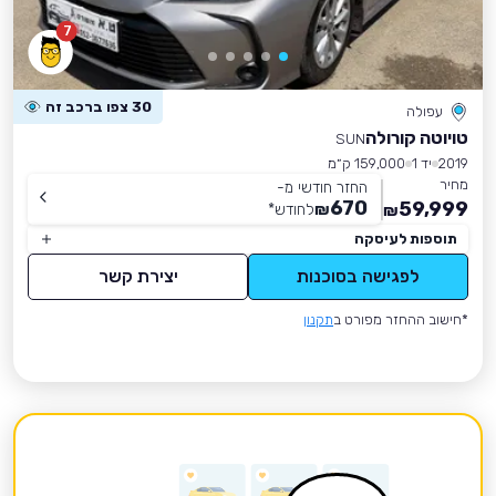
7
30 צפו ברכב זה
עפולה
טויוטה קורולה
SUN
2019
יד 1
159,000 ק״מ
מחיר
החזר חודשי מ-
670
59,999
₪
לחודש
*
₪
תוספות לעיסקה
לפגישה בסוכנות
יצירת קשר
*חישוב ההחזר מפורט ב
תקנון