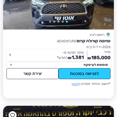
ראשון לציון
טויוטה קורולה קרוס
ADVENTURE
2026
יד 1
0 ק״מ
מחיר
החזר חודשי מ-
1,381
185,000
₪
לחודש
*
₪
תוספות לעיסקה
לפגישה בסוכנות
יצירת קשר
*חישוב ההחזר מפורט ב
תקנון