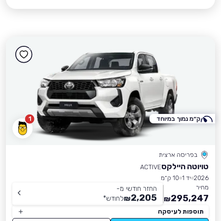
ק״מ נמוך במיוחד
1
בפריסה ארצית
טויוטה היילקס
ACTIVE
2026
יד 1
10 ק״מ
מחיר
החזר חודשי מ-
2,205
295,247
₪
לחודש
*
₪
תוספות לעיסקה