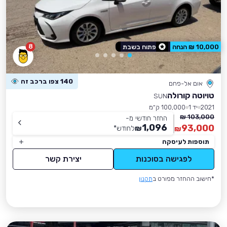
8
10,000 ₪ הנחה
פתוח בשבת
140 צפו ברכב זה
אום אל-פחם
טויוטה קורולה
SUN
2021
יד 1
100,000 ק״מ
103,000 ₪
החזר חודשי מ-
1,096
93,000
₪
לחודש
*
₪
תוספות לעיסקה
לפגישה בסוכנות
יצירת קשר
*חישוב ההחזר מפורט ב
תקנון