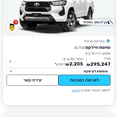
ק״מ נמוך במיוחד
1
בפריסה ארצית
טויוטה היילקס
ACTIVE
2026
יד 1
10 ק״מ
מחיר
החזר חודשי מ-
2,205
295,247
₪
לחודש
*
₪
תוספות לעיסקה
לפגישה בסוכנות
יצירת קשר
*חישוב ההחזר מפורט ב
תקנון