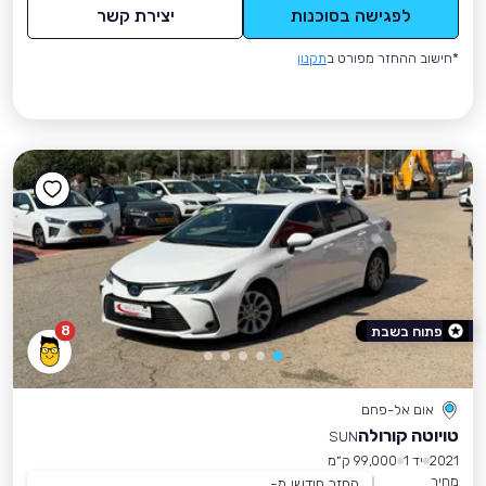
לפגישה בסוכנות
יצירת קשר
*חישוב ההחזר מפורט ב
תקנון
8
פתוח בשבת
אום אל-פחם
טויוטה קורולה
SUN
2021
יד 1
99,000 ק״מ
מחיר
החזר חודשי מ-