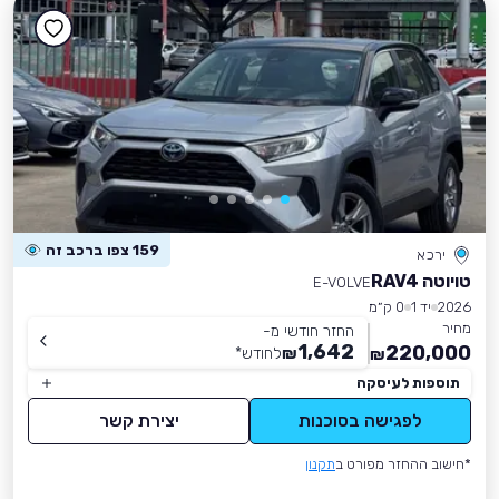
159 צפו ברכב זה
ירכא
טויוטה RAV4
E-VOLVE
2026
יד 1
0 ק״מ
מחיר
החזר חודשי מ-
1,642
220,000
₪
לחודש
*
₪
תוספות לעיסקה
לפגישה בסוכנות
יצירת קשר
*חישוב ההחזר מפורט ב
תקנון