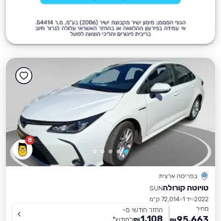
8
בפריסה ארצית
טויוטה קורולה
SUN
2022
יד 1
72,014 ק״מ
מחיר
החזר חודשי מ-
1,108
95,663
₪
לחודש
*
₪