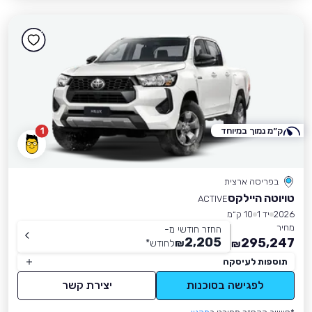
ק״מ נמוך במיוחד
1
בפריסה ארצית
טויוטה היילקס
ACTIVE
2026
יד 1
10 ק״מ
מחיר
החזר חודשי מ-
2,205
295,247
₪
לחודש
*
₪
תוספות לעיסקה
לפגישה בסוכנות
יצירת קשר