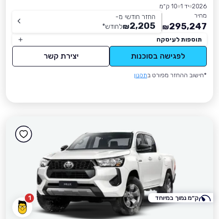
2026
יד 1
10 ק״מ
מחיר
החזר חודשי מ-
2,205
295,247
₪
לחודש
*
₪
תוספות לעיסקה
לפגישה בסוכנות
יצירת קשר
*חישוב ההחזר מפורט ב
תקנון
ק״מ נמוך במיוחד
1