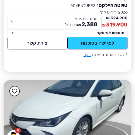
טויוטה היילקס
ADVENTURE2.4
2026
יד 1
0 ק״מ
324,900 ₪
החזר חודשי מ-
2,388
319,900
₪
לחודש
*
₪
תוספות לעיסקה
לפגישה בסוכנות
יצירת קשר
*חישוב ההחזר מפורט ב
תקנון
9