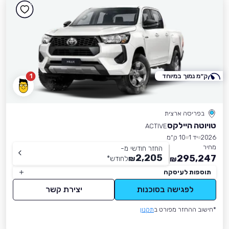
ק״מ נמוך במיוחד
1
בפריסה ארצית
טויוטה היילקס
ACTIVE
2026
יד 1
10 ק״מ
מחיר
החזר חודשי מ-
2,205
295,247
₪
לחודש
*
₪
תוספות לעיסקה
לפגישה בסוכנות
יצירת קשר
*חישוב ההחזר מפורט ב
תקנון