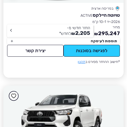
בפריסה ארצית
טויוטה היילקס
ACTIVE
2026
יד 1
10 ק״מ
מחיר
החזר חודשי מ-
2,205
295,247
₪
לחודש
*
₪
תוספות לעיסקה
לפגישה בסוכנות
יצירת קשר
*חישוב ההחזר מפורט ב
תקנון