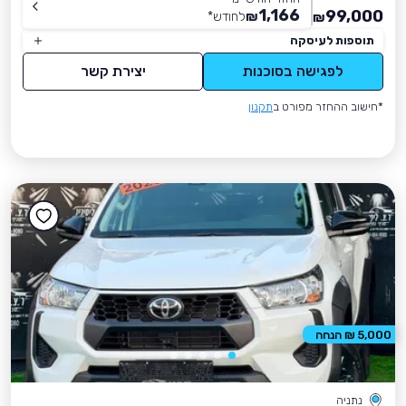
1,166
99,000
₪
לחודש
*
₪
תוספות לעיסקה
לפגישה בסוכנות
יצירת קשר
*חישוב ההחזר מפורט ב
תקנון
5,000 ₪ הנחה
נתניה