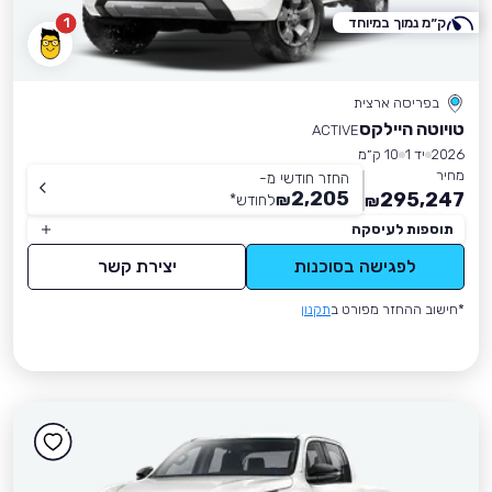
ק״מ נמוך במיוחד
1
בפריסה ארצית
טויוטה היילקס
ACTIVE
2026
יד 1
10 ק״מ
מחיר
החזר חודשי מ-
2,205
295,247
₪
לחודש
*
₪
תוספות לעיסקה
לפגישה בסוכנות
יצירת קשר
*חישוב ההחזר מפורט ב
תקנון