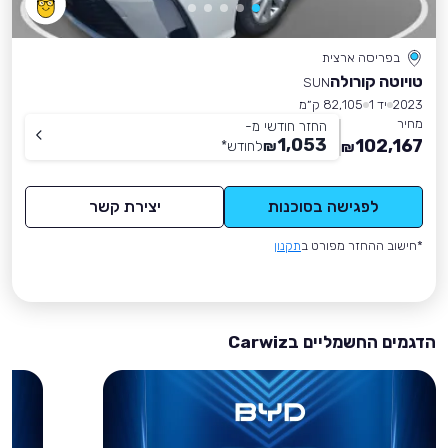
בפריסה ארצית
טויוטה קורולה
SUN
2023
יד 1
82,105 ק״מ
מחיר
החזר חודשי מ-
1,053
102,167
₪
לחודש
*
₪
לפגישה בסוכנות
יצירת קשר
*חישוב ההחזר מפורט ב
תקנון
הדגמים החשמליים בCarwiz