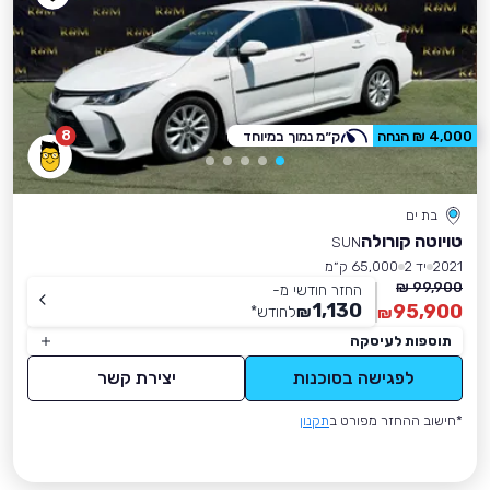
8
4,000 ₪ הנחה
ק״מ נמוך במיוחד
בת ים
טויוטה קורולה
SUN
2021
יד 2
65,000 ק״מ
99,900 ₪
החזר חודשי מ-
1,130
95,900
₪
לחודש
*
₪
תוספות לעיסקה
לפגישה בסוכנות
יצירת קשר
*חישוב ההחזר מפורט ב
תקנון