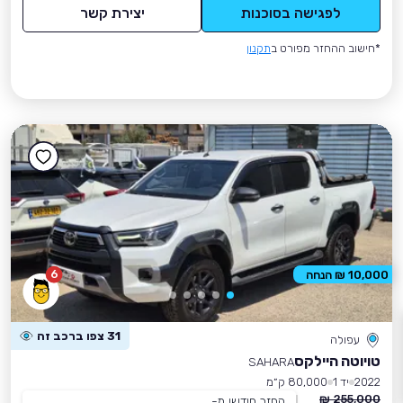
לפגישה בסוכנות
יצירת קשר
*חישוב ההחזר מפורט ב
תקנון
6
10,000 ₪ הנחה
31 צפו ברכב זה
עפולה
טויוטה היילקס
SAHARA
2022
יד 1
80,000 ק״מ
255,000 ₪
החזר חודשי מ-