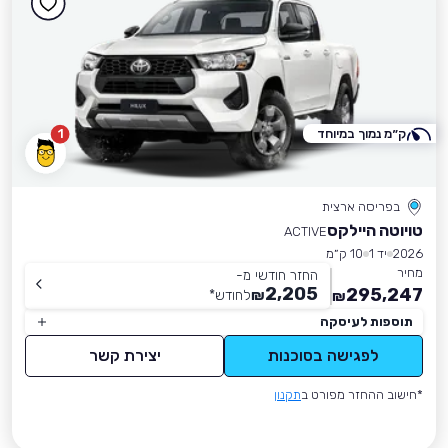
ק״מ נמוך במיוחד
1
בפריסה ארצית
טויוטה היילקס
ACTIVE
2026
יד 1
10 ק״מ
מחיר
החזר חודשי מ-
2,205
295,247
₪
לחודש
*
₪
תוספות לעיסקה
לפגישה בסוכנות
יצירת קשר
*חישוב ההחזר מפורט ב
תקנון