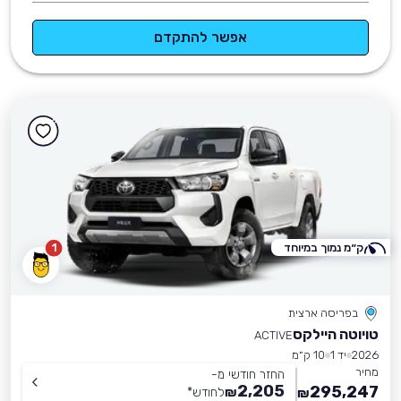
אפשר להתקדם
ק״מ נמוך במיוחד
1
בפריסה ארצית
טויוטה היילקס
ACTIVE
2026
יד 1
10 ק״מ
מחיר
החזר חודשי מ-
2,205
295,247
₪
לחודש
*
₪