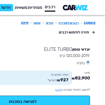
רכבים
מסחריות
משאיות
חדש!
CARWIZ
›
רכבים למכירה
›
יונדאי
›
טוסון
›
2019
חזרה לחיפוש רכבים
ELITE TURBO
יונדאי טוסון
2019
120,000 ק״מ
נתניה
מחיר
החזר חודשי מ-
82,900
₪
927
₪
לחודש
*
*חישוב ההחזר מפורט ב
תקנון
לפגישה בסוכנות