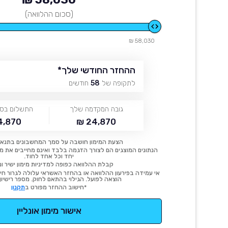
(סכום ההלוואה)
58,030 ₪
ההחזר החודשי שלך
*
לתקופה של
58
חודשים
גובה המקדמה שלך
התשלום בסו
,870 ₪
24,870 ₪
הצעת המימון חושבה על סמך המחשבונים בתנאי
הנתונים המוצגים הם לצורך הדגמה בלבד ואינם מחייבים את מימו
יחד וכל אחד לחוד.
קבלת ההלוואה כפופה למדיניות מימון ישיר ונ
אי עמידה בפירעון ההלוואה או בהחזר האשראי עלולה לגרור חיוב
הוצאה לפועל. הגילוי בהתאם לחוק. מספר רישיון 54414.
*חישוב ההחזר מפורט ב
תקנון
אישור מימון אונליין