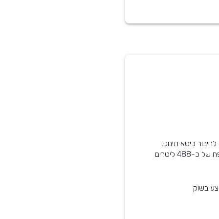
רכב זה מותאם לתינוקות - הוא עומד בסטנדרט ISOFIX לחיבור כיסא תינוק,
קיימת אפשרות לנטרל את כריות האוויר, ותא המטען בנפח של כ-488 ליטרים