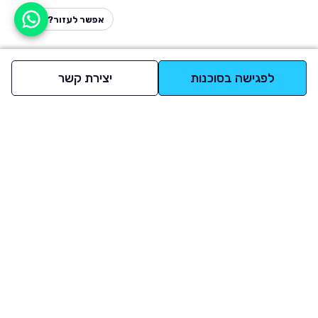
אפשר לעזור?
לפגישה בסוכנות
יצירת קשר
למעלה
רכבים
מי אנחנו
סננים מומלצים
מסחריות
מגזין
תקנון
משאיות
אינדקס סוכנויות
נגישות
בדיקת מימון
שאלות ותשובות
מדיניות פרטיות