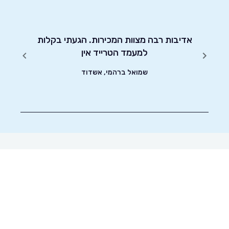
אני מא
בכל תהל
יטוט
אדיבות רבה מצוות המכירות. הגעתי בקלות
רכב כ
שונים.
למעמד הטרייד אין
השירו
שמואל ברהמי, אשדוד