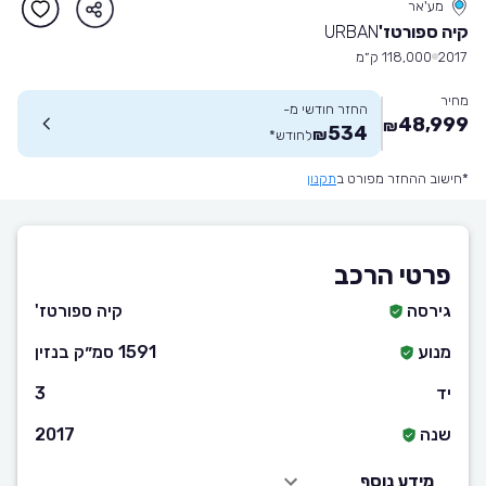
מע'אר
קיה ספורטז'
URBAN
2017
118,000 ק״מ
מחיר
החזר חודשי מ-
48,999
₪
534
₪
לחודש
*
*חישוב ההחזר מפורט ב
תקנון
פרטי הרכב
גירסה
קיה ספורטז'
מנוע
1591 סמ״ק בנזין
יד
3
שנה
2017
מידע נוסף