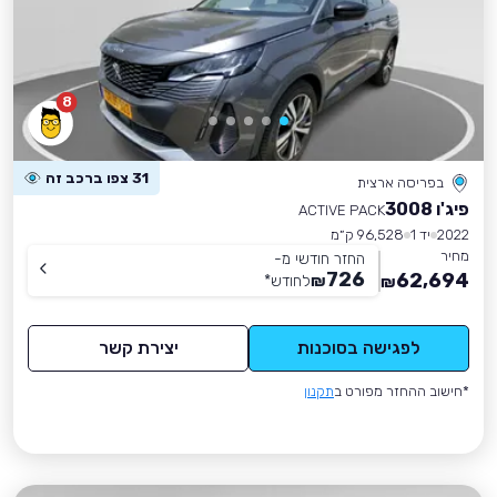
8
31 צפו ברכב זה
בפריסה ארצית
פיג'ו 3008
ACTIVE PACK
2022
יד 1
96,528 ק״מ
מחיר
החזר חודשי מ-
726
62,694
₪
לחודש
*
₪
לפגישה בסוכנות
יצירת קשר
*חישוב ההחזר מפורט ב
תקנון