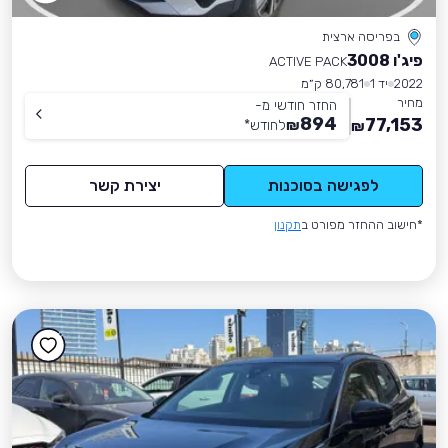
בפריסה ארצית
פיג'ו 3008
ACTIVE PACK
2022
יד 1
80,781 ק״מ
מחיר
החזר חודשי מ-
894
77,153
₪
לחודש
*
₪
לפגישה בסוכנות
יצירת קשר
*חישוב ההחזר מפורט ב
תקנון