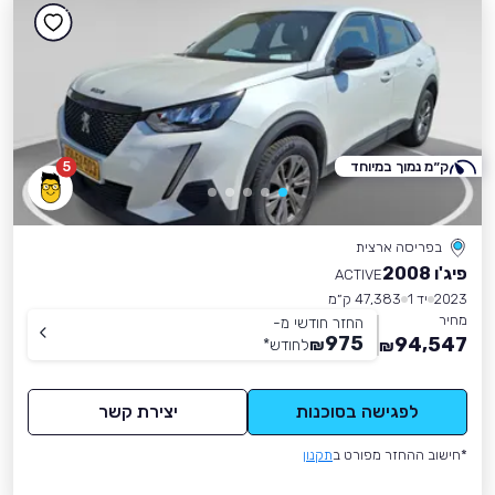
ק״מ נמוך במיוחד
5
בפריסה ארצית
פיג'ו 2008
ACTIVE
2023
יד 1
47,383 ק״מ
מחיר
החזר חודשי מ-
975
94,547
₪
לחודש
*
₪
לפגישה בסוכנות
יצירת קשר
*חישוב ההחזר מפורט ב
תקנון