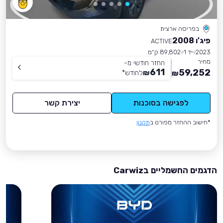
בפריסה ארצית
פיג'ו 2008
ACTIVE
2023
יד 1
89,802 ק״מ
מחיר
החזר חודשי מ-
611
59,252
₪
לחודש
*
₪
לפגישה בסוכנות
יצירת קשר
*חישוב ההחזר מפורט ב
תקנון
הדגמים החשמליים בCarwiz