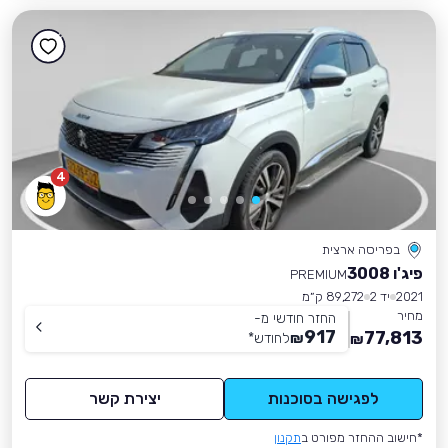
4
בפריסה ארצית
פיג'ו 3008
PREMIUM
2021
יד 2
89,272 ק״מ
מחיר
החזר חודשי מ-
917
77,813
₪
לחודש
*
₪
לפגישה בסוכנות
יצירת קשר
*חישוב ההחזר מפורט ב
תקנון