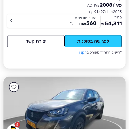
פיג'ו 2008
ACTIVE
2023
יד 1
91,427 ק״מ
מחיר
החזר חודשי מ-
560
54,311
₪
לחודש
*
₪
לפגישה בסוכנות
יצירת קשר
*חישוב ההחזר מפורט ב
תקנון
5