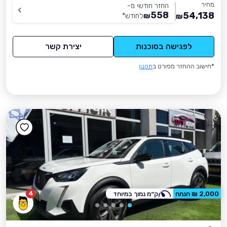
מחיר
החזר חודשי מ-
558
54,138
₪
לחודש
*
₪
לפגישה בסוכנות
יצירת קשר
*חישוב ההחזר מפורט ב
תקנון
4
2,000 ₪ הנחה
ק״מ נמוך במיוחד