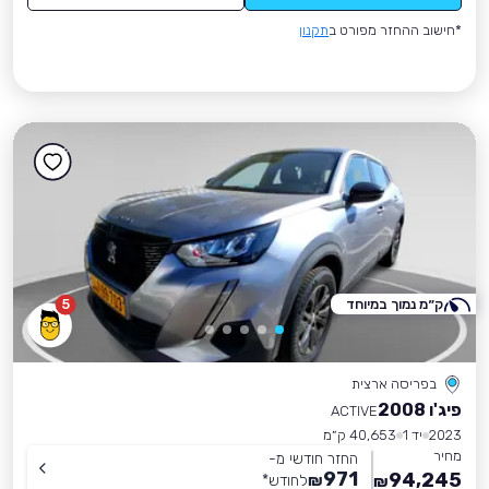
*חישוב ההחזר מפורט ב
תקנון
ק״מ נמוך במיוחד
5
בפריסה ארצית
פיג'ו 2008
ACTIVE
2023
יד 1
40,653 ק״מ
מחיר
החזר חודשי מ-
971
94,245
₪
לחודש
*
₪