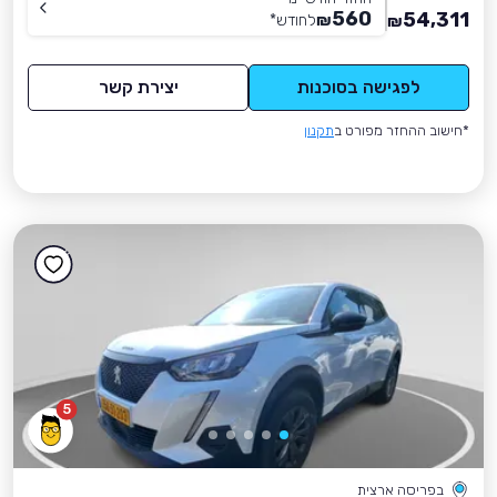
560
54,311
₪
לחודש
*
₪
לפגישה בסוכנות
יצירת קשר
*חישוב ההחזר מפורט ב
תקנון
5
בפריסה ארצית