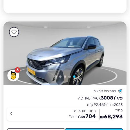
8
בפריסה ארצית
פיג'ו 3008
ACTIVE PACK
2023
יד 1
92,467 ק״מ
מחיר
החזר חודשי מ-
704
68,293
₪
לחודש
*
₪