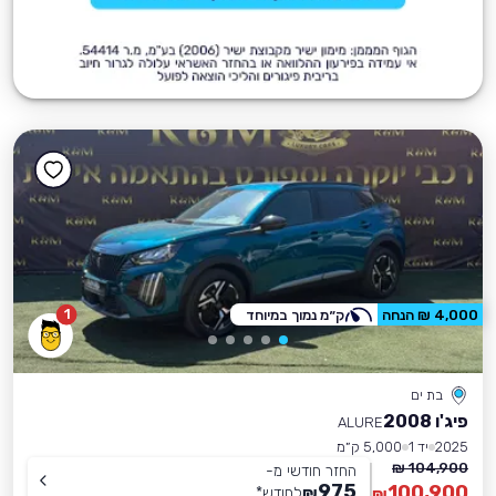
1
4,000 ₪ הנחה
ק״מ נמוך במיוחד
בת ים
פיג'ו 2008
ALURE
2025
יד 1
5,000 ק״מ
104,900 ₪
החזר חודשי מ-
975
100,900
₪
לחודש
*
₪