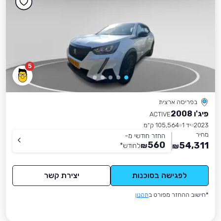
5
בפריסה ארצית
פיג'ו 2008
ACTIVE
2023
יד 1
105,564 ק״מ
מחיר
החזר חודשי מ-
560
54,311
₪
לחודש
*
₪
לפגישה בסוכנות
יצירת קשר
*חישוב ההחזר מפורט ב
תקנון