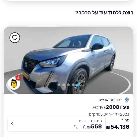
רוצה ללמוד עוד על הרכב?
5
בפריסה ארצית
פיג'ו 2008
ACTIVE
2023
יד 1
105,044 ק״מ
מחיר
החזר חודשי מ-
558
54,138
₪
לחודש
*
₪