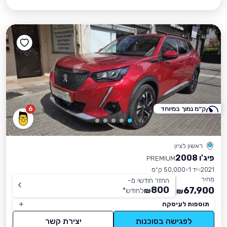
ק״מ נמוך במיוחד
6
ראשון לציון
פיג'ו 2008
PREMIUM
2021
יד 1
50,000 ק״מ
מחיר
החזר חודשי מ-
800
67,900
₪
לחודש
*
₪
תוספות לעיסקה
לפגישה בסוכנות
יצירת קשר