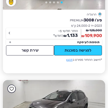
הרצליה
פיג'ו 3008
PREMIUM
2023
יד 2
24,000 ק״מ
125,000 ₪
החזר חודשי מ-
1,133
109,900
₪
לחודש
*
₪
תוספות לעיסקה
לפגישה בסוכנות
יצירת קשר
*חישוב ההחזר מפורט ב
תקנון