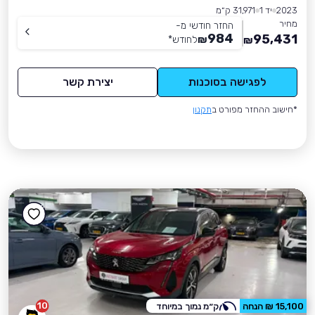
2023
יד 1
31,971 ק״מ
מחיר
החזר חודשי מ-
984
95,431
₪
לחודש
*
₪
לפגישה בסוכנות
יצירת קשר
*חישוב ההחזר מפורט ב
תקנון
10
15,100 ₪ הנחה
ק״מ נמוך במיוחד