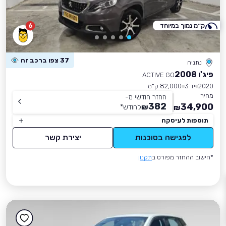
ק״מ נמוך במיוחד
6
37 צפו ברכב זה
נתניה
פיג'ו 2008
ACTIVE GO
2020
יד 3
82,000 ק״מ
מחיר
החזר חודשי מ-
382
34,900
₪
לחודש
*
₪
תוספות לעיסקה
לפגישה בסוכנות
יצירת קשר
*חישוב ההחזר מפורט ב
תקנון