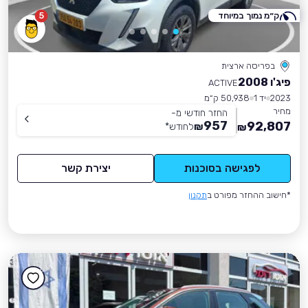
ק״מ נמוך במיוחד
5
בפריסה ארצית
פיג'ו 2008
ACTIVE
2023
יד 1
50,938 ק״מ
מחיר
החזר חודשי מ-
957
92,807
₪
לחודש
*
₪
לפגישה בסוכנות
יצירת קשר
*חישוב ההחזר מפורט ב
תקנון