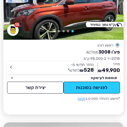
ק״מ נמוך במיוחד
10
ראשון לציון
פיג'ו 3008
ACTIVE
2018
יד 2
98,000 ק״מ
מחיר
החזר חודשי מ-
528
49,900
₪
לחודש
*
₪
תוספות לעיסקה
לפגישה בסוכנות
יצירת קשר
*חישוב ההחזר מפורט ב
תקנון