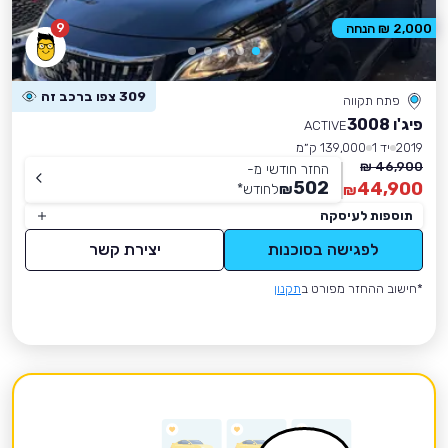
9
2,000 ₪ הנחה
309 צפו ברכב זה
פתח תקווה
פיג'ו 3008
ACTIVE
2019
יד 1
139,000 ק״מ
46,900 ₪
החזר חודשי מ-
502
44,900
₪
לחודש
*
₪
תוספות לעיסקה
לפגישה בסוכנות
יצירת קשר
*חישוב ההחזר מפורט ב
תקנון