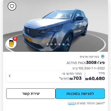
9
בפריסה ארצית
פיג'ו 3008
ACTIVE PACK
2022
יד 1
102,360 ק״מ
מחיר
החזר חודשי מ-
703
60,680
₪
לחודש
*
₪
לפגישה בסוכנות
יצירת קשר
*חישוב ההחזר מפורט ב
תקנון