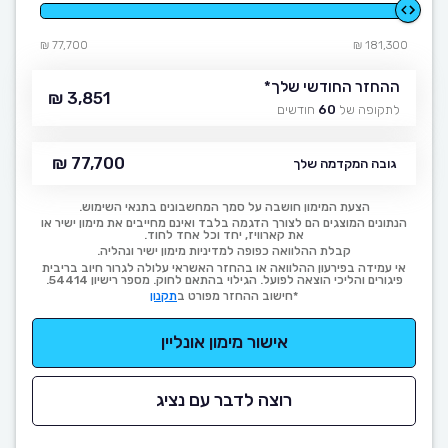
77,700 ₪
181,300 ₪
ההחזר החודשי שלך
*
3,851 ₪
לתקופה של
60
חודשים
77,700 ₪
גובה המקדמה שלך
הצעת המימון חושבה על סמך המחשבונים בתנאי השימוש.
הנתונים המוצגים הם לצורך הדגמה בלבד ואינם מחייבים את מימון ישיר או
את קארוויז, יחד וכל אחד לחוד.
קבלת ההלוואה כפופה למדיניות מימון ישיר ונהליה.
אי עמידה בפירעון ההלוואה או בהחזר האשראי עלולה לגרור חיוב בריבית
פיגורים והליכי הוצאה לפועל. הגילוי בהתאם לחוק. מספר רישיון 54414.
*חישוב ההחזר מפורט ב
תקנון
אישור מימון אונליין
רוצה לדבר עם נציג