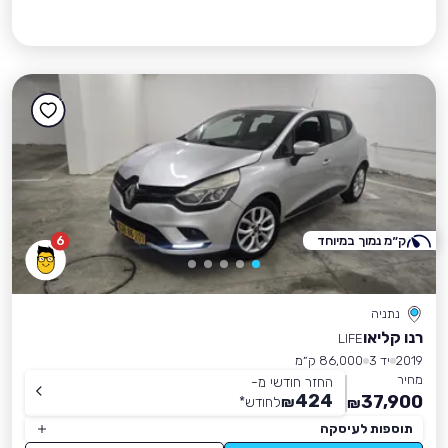
ק״מ נמוך במיוחד
6
נתניה
רנו קליאו
LIFE
2019
יד 3
86,000 ק״מ
מחיר
החזר חודשי מ-
424
37,900
₪
לחודש
*
₪
תוספות לעיסקה