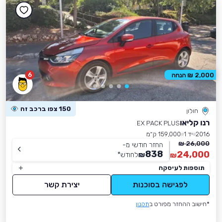
6
2,000 ₪ הנחה
150 צפו ברכב זה
חולון
רנו קליאו
EX PACK PLUS
2016
יד 1
159,000 ק״מ
26,000 ₪
החזר חודשי מ-
838
24,000
₪
לחודש
*
₪
תוספות לעיסקה
לפגישה בסוכנות
יצירת קשר
*חישוב ההחזר מפורט ב
תקנון