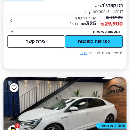
רנו קאדג'ר
LIFE
2017
יד 3
149,000 ק״מ
31,900 ₪
החזר חודשי מ-
325
29,900
₪
לחודש
*
₪
תוספות לעיסקה
לפגישה בסוכנות
יצירת קשר
*חישוב ההחזר מפורט ב
תקנון
9
2,000 ₪ הנחה