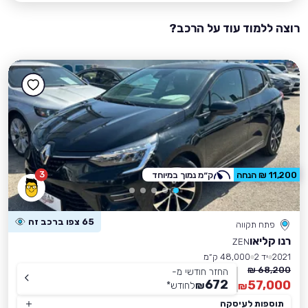
רוצה ללמוד עוד על הרכב?
3
11,200 ₪ הנחה
ק״מ נמוך במיוחד
65 צפו ברכב זה
פתח תקווה
רנו קליאו
ZEN
2021
יד 2
48,000 ק״מ
68,200 ₪
החזר חודשי מ-
672
57,000
₪
לחודש
*
₪
תוספות לעיסקה