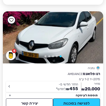
8
נתניה
רנו פלואנס
AMBIANCE
2015
יד 2
1 ק״מ
מחיר
החזר חודשי מ-
455
20,000
₪
לחודש
*
₪
תוספות לעיסקה
לפגישה בסוכנות
יצירת קשר