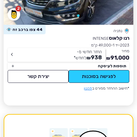
2
44 צפו ברכב זה
נתניה
רנו קלאוס
INTENSE
2023
יד 1
49,000 ק״מ
מחיר
החזר חודשי מ-
938
91,000
₪
לחודש
*
₪
תוספות לעיסקה
לפגישה בסוכנות
יצירת קשר
*חישוב ההחזר מפורט ב
תקנון