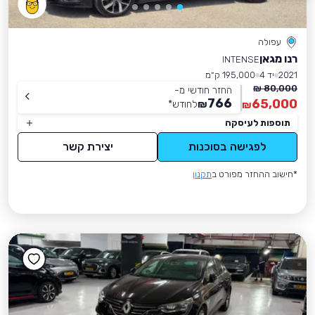
עפולה
רנו מגאן
INTENSE
2021
יד 4
195,000 ק״מ
80,000 ₪
החזר חודשי מ-
766
65,000
₪
לחודש
*
₪
תוספות לעיסקה
לפגישה בסוכנות
יצירת קשר
*חישוב ההחזר מפורט ב
תקנון