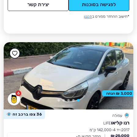
לפגישה בסוכנות
יצירת קשר
*חישוב ההחזר מפורט ב
תקנון
6
3,000 ₪ הנחה
36 צפו ברכב זה
עפולה
רנו קליאו
LIFE
2017
יד 4
142,000 ק״מ
25,000 ₪
החזר חודשי מ-