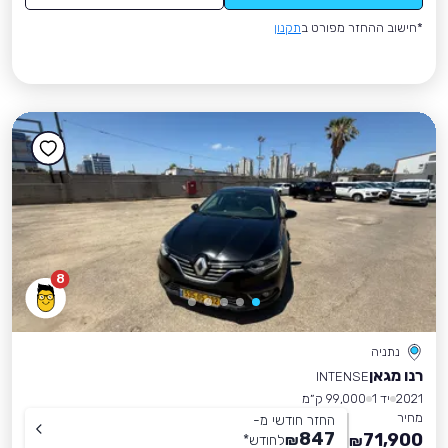
*חישוב ההחזר מפורט ב
תקנון
8
נתניה
רנו מגאן
INTENSE
2021
יד 1
99,000 ק״מ
מחיר
החזר חודשי מ-
847
71,900
₪
לחודש
*
₪