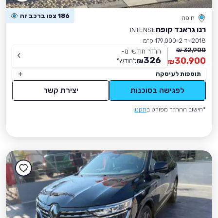
186 צפו ברכב זה
חיפה
רנו גראנד קופה
INTENSE
2018
יד 2
179,000 ק״מ
32,900 ₪
החזר חודשי מ-
326
30,900
₪
לחודש
*
₪
תוספות לעיסקה
לפגישה בסוכנות
יצירת קשר
*חישוב ההחזר מפורט ב
תקנון