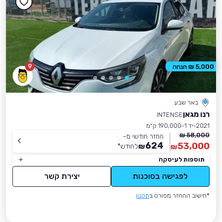
9
5,000 ₪ הנחה
באר שבע
רנו מגאן
INTENSE
2021
יד 1
190,000 ק״מ
58,000 ₪
החזר חודשי מ-
624
53,000
₪
לחודש
*
₪
תוספות לעיסקה
לפגישה בסוכנות
יצירת קשר
*חישוב ההחזר מפורט ב
תקנון