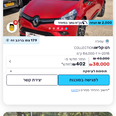
8
2,000 ₪ הנחה
ק״מ נמוך במיוחד
179 צפו ברכב זה
עפולה
רנו קליאו
COLLECTION
2018
יד 1
86,000 ק״מ
40,000 ₪
החזר חודשי מ-
402
38,000
₪
לחודש
*
₪
תוספות לעיסקה
לפגישה בסוכנות
יצירת קשר
*חישוב ההחזר מפורט ב
תקנון