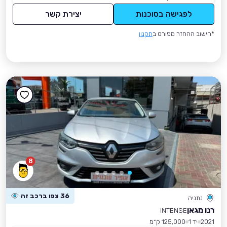
לפגישה בסוכנות
יצירת קשר
*חישוב ההחזר מפורט ב
תקנון
8
36 צפו ברכב זה
נתניה
רנו מגאן
INTENSE
2021
יד 1
125,000 ק״מ