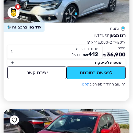
8
119 צפו ברכב זה
נתניה
רנו מגאן
INTENSE
2019
יד 2
146,000 ק״מ
מחיר
החזר חודשי מ-
412
36,900
₪
לחודש
*
₪
תוספות לעיסקה
לפגישה בסוכנות
יצירת קשר
*חישוב ההחזר מפורט ב
תקנון