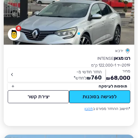
8
ירכא
רנו מגאן
INTENSE
2019
יד 1
122,000 ק״מ
מחיר
החזר חודשי מ-
760
68,000
₪
לחודש
*
₪
תוספות לעיסקה
לפגישה בסוכנות
יצירת קשר
*חישוב ההחזר מפורט ב
תקנון