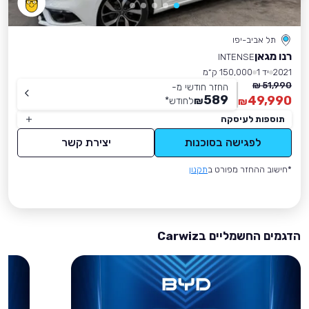
תל אביב-יפו
רנו מגאן
INTENSE
2021
יד 1
150,000 ק״מ
51,990 ₪
החזר חודשי מ-
589
49,990
₪
לחודש
*
₪
תוספות לעיסקה
לפגישה בסוכנות
יצירת קשר
*חישוב ההחזר מפורט ב
תקנון
הדגמים החשמליים בCarwiz