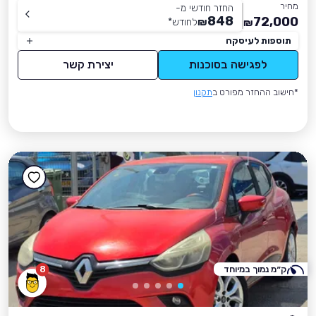
מחיר
החזר חודשי מ-
848
72,000
₪
לחודש
*
₪
תוספות לעיסקה
לפגישה בסוכנות
יצירת קשר
*חישוב ההחזר מפורט ב
תקנון
ק״מ נמוך במיוחד
8