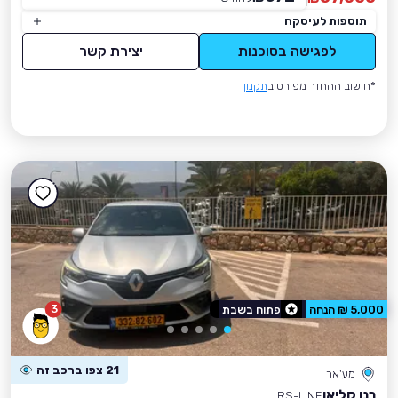
תוספות לעיסקה
לפגישה בסוכנות
יצירת קשר
*חישוב ההחזר מפורט ב
תקנון
3
5,000 ₪ הנחה
פתוח בשבת
21 צפו ברכב זה
מע'אר
רנו קליאו
RS-LINE