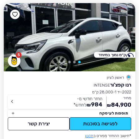
ק״מ נמוך במיוחד
5
ראשון לציון
רנו קפצ'ור
INTENSE
2022
יד 1
28,000 ק״מ
מחיר
החזר חודשי מ-
984
84,900
₪
לחודש
*
₪
תוספות לעיסקה
לפגישה בסוכנות
יצירת קשר
*חישוב ההחזר מפורט ב
תקנון