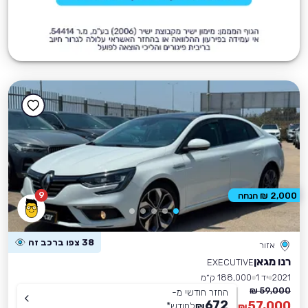
9
2,000 ₪ הנחה
38 צפו ברכב זה
אזור
רנו מגאן
EXECUTIVE
2021
יד 1
188,000 ק״מ
59,000 ₪
החזר חודשי מ-
672
57,000
₪
לחודש
*
₪