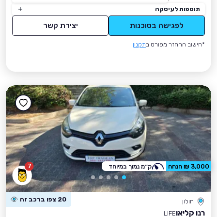
תוספות לעיסקה
לפגישה בסוכנות
יצירת קשר
*חישוב ההחזר מפורט ב
תקנון
7
3,000 ₪ הנחה
ק״מ נמוך במיוחד
20 צפו ברכב זה
חולון
רנו קליאו
LIFE