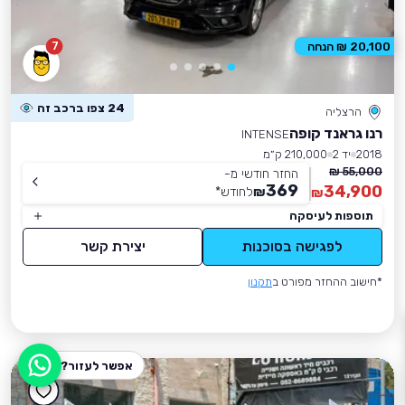
7
20,100 ₪ הנחה
24 צפו ברכב זה
הרצליה
רנו גראנד קופה
INTENSE
2018
יד 2
210,000 ק״מ
55,000 ₪
החזר חודשי מ-
369
34,900
₪
לחודש
*
₪
תוספות לעיסקה
לפגישה בסוכנות
יצירת קשר
*חישוב ההחזר מפורט ב
תקנון
אפשר לעזור?