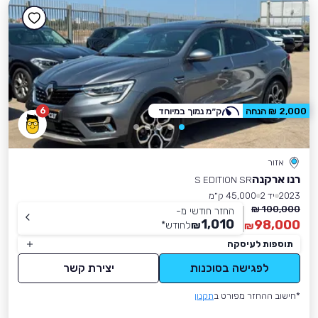
6
2,000 ₪ הנחה
ק״מ נמוך במיוחד
אזור
רנו ארקנה
S EDITION SR
2023
יד 2
45,000 ק״מ
100,000 ₪
החזר חודשי מ-
1,010
98,000
₪
לחודש
*
₪
תוספות לעיסקה
לפגישה בסוכנות
יצירת קשר
*חישוב ההחזר מפורט ב
תקנון