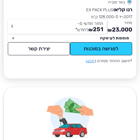
באר טוביה
רנו קליאו
EX PACK PLUS
2017
יד 3
128,000 ק״מ
מחיר
החזר חודשי מ-
251
23,000
₪
לחודש
*
₪
תוספות לעיסקה
לפגישה בסוכנות
יצירת קשר
*חישוב ההחזר מפורט ב
תקנון