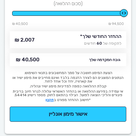
(סכום ההלוואה)
40,500 ₪
94,500 ₪
ההחזר החודשי שלך
*
2,007 ₪
לתקופה של
60
חודשים
40,500 ₪
גובה המקדמה שלך
הצעת המימון חושבה על סמך המחשבונים בתנאי השימוש.
הנתונים המוצגים הם לצורך הדגמה בלבד ואינם מחייבים את מימון ישיר או
את קארוויז, יחד וכל אחד לחוד.
קבלת ההלוואה כפופה למדיניות מימון ישיר ונהליה.
אי עמידה בפירעון ההלוואה או בהחזר האשראי עלולה לגרור חיוב בריבית
פיגורים והליכי הוצאה לפועל. הגילוי בהתאם לחוק. מספר רישיון 54414.
*חישוב ההחזר מפורט ב
תקנון
אישור מימון אונליין