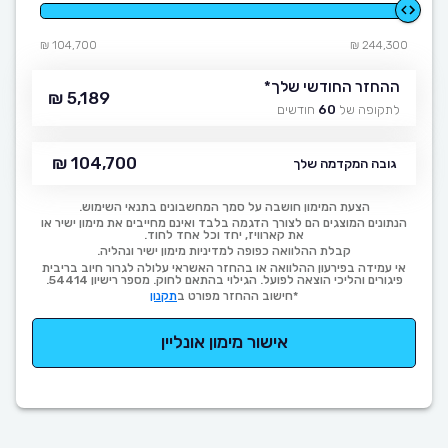
104,700 ₪
244,300 ₪
ההחזר החודשי שלך
*
5,189 ₪
לתקופה של
60
חודשים
104,700 ₪
גובה המקדמה שלך
הצעת המימון חושבה על סמך המחשבונים בתנאי השימוש.
הנתונים המוצגים הם לצורך הדגמה בלבד ואינם מחייבים את מימון ישיר או
את קארוויז, יחד וכל אחד לחוד.
קבלת ההלוואה כפופה למדיניות מימון ישיר ונהליה.
אי עמידה בפירעון ההלוואה או בהחזר האשראי עלולה לגרור חיוב בריבית
פיגורים והליכי הוצאה לפועל. הגילוי בהתאם לחוק. מספר רישיון 54414.
*חישוב ההחזר מפורט ב
תקנון
אישור מימון אונליין