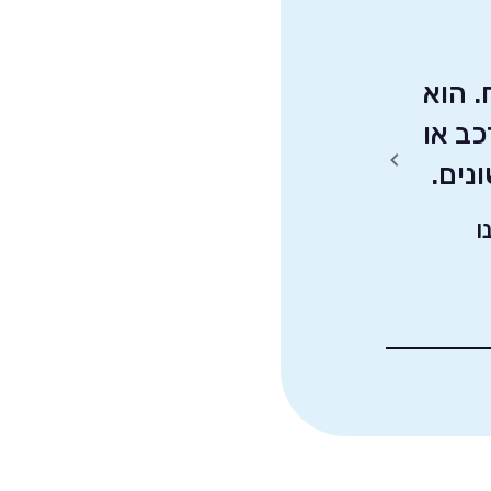
. הוא
אדיבות רבה מצוות המכירות.
כב או
בא
הגעתי בקלות למעמד הטרייד אין
נים.
שמואל ברהמי, אשדוד
ו