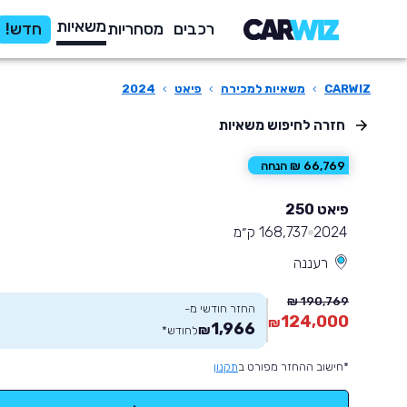
משאיות
רכבים
מסחריות
חדש!
CARWIZ
›
משאיות למכירה
›
פיאט
›
2024
חזרה לחיפוש משאיות
66,769 ₪ הנחה
פיאט 250
2024
168,737 ק״מ
רעננה
190,769 ₪
החזר חודשי מ-
124,000
₪
1,966
₪
לחודש
*
*חישוב ההחזר מפורט ב
תקנון