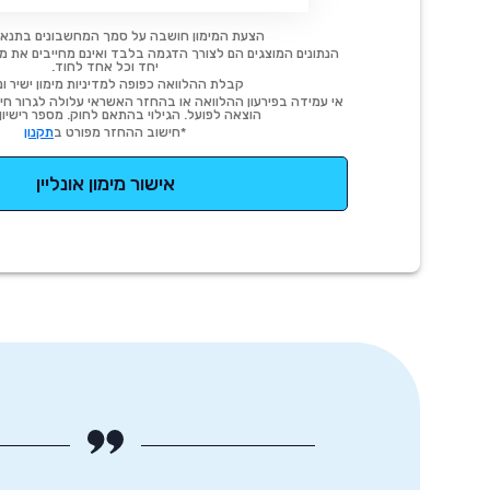
הצעת המימון חושבה על סמך המחשבונים בתנאי
הנתונים המוצגים הם לצורך הדגמה בלבד ואינם מחייבים את מימו
יחד וכל אחד לחוד.
קבלת ההלוואה כפופה למדיניות מימון ישיר ונ
אי עמידה בפירעון ההלוואה או בהחזר האשראי עלולה לגרור חיוב
הוצאה לפועל. הגילוי בהתאם לחוק. מספר רישיון 54414.
*חישוב ההחזר מפורט ב
תקנון
אישור מימון אונליין