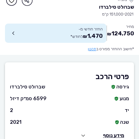
שברולט סילברדו
2021
151,000 ק״מ
מחיר
החזר חודשי מ-
124,750
₪
1,470
₪
לחודש
*
*חישוב ההחזר מפורט ב
תקנון
פרטי הרכב
גירסה
שברולט סילברדו
מנוע
6599 סמ״ק דיזל
יד
2
שנה
2021
מידע נוסף