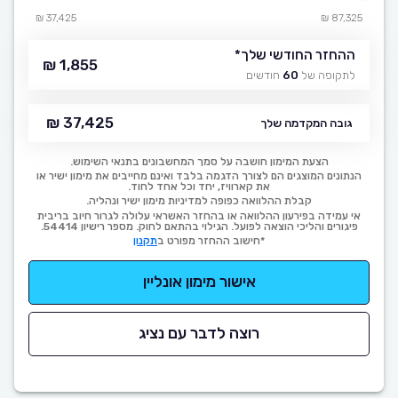
37,425 ₪
87,325 ₪
ההחזר החודשי שלך
*
1,855 ₪
לתקופה של
60
חודשים
37,425 ₪
גובה המקדמה שלך
הצעת המימון חושבה על סמך המחשבונים בתנאי השימוש.
הנתונים המוצגים הם לצורך הדגמה בלבד ואינם מחייבים את מימון ישיר או
את קארוויז, יחד וכל אחד לחוד.
קבלת ההלוואה כפופה למדיניות מימון ישיר ונהליה.
אי עמידה בפירעון ההלוואה או בהחזר האשראי עלולה לגרור חיוב בריבית
פיגורים והליכי הוצאה לפועל. הגילוי בהתאם לחוק. מספר רישיון 54414.
*חישוב ההחזר מפורט ב
תקנון
אישור מימון אונליין
רוצה לדבר עם נציג