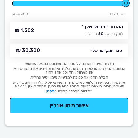
30,300 ₪
70,700 ₪
ההחזר החודשי שלך
*
1,502 ₪
לתקופה של
60
חודשים
30,300 ₪
גובה המקדמה שלך
הצעת המימון חושבה על סמך המחשבונים בתנאי השימוש.
הנתונים המוצגים הם לצורך הדגמה בלבד ואינם מחייבים את מימון ישיר או
את קארוויז, יחד וכל אחד לחוד.
קבלת ההלוואה כפופה למדיניות מימון ישיר ונהליה.
אי עמידה בפירעון ההלוואה או בהחזר האשראי עלולה לגרור חיוב בריבית
פיגורים והליכי הוצאה לפועל. הגילוי בהתאם לחוק. מספר רישיון 54414.
*חישוב ההחזר מפורט ב
תקנון
אישור מימון אונליין