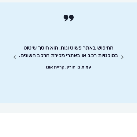
י את
 הטסט,
!! קל
החיפוש באתר פשוט ונוח. הוא חוסך שיטוט
אדיבו
 אחרים
בסוכנויות רכב או באתרי מכירת הרכב השונים.
אותך
עמית בן חורין, קריית אונו