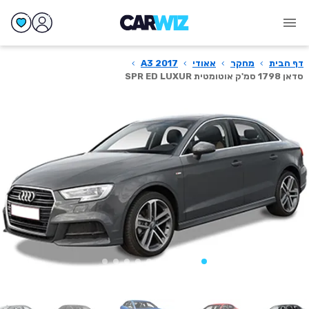
דף הבית
›
מחקר
›
אאודי
›
A3 2017
›
סדאן 1798 סמ'ק אוטומטית SPR ED LUXUR