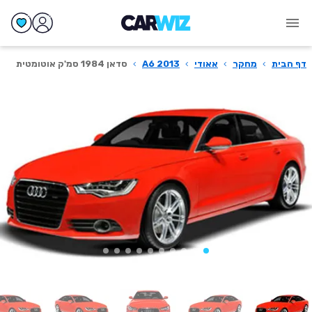
דף הבית
›
מחקר
›
אאודי
›
A6 2013
›
סדאן 1984 סמ'ק אוטומטית