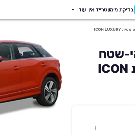
בדיקת מימון
טרייד אין
עוד
Q2 2 פנאי-שטח
999 סמ'ק אוטומטית ICON