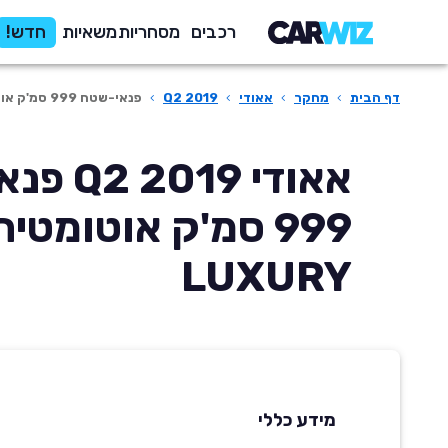
רכבים
מסחריות
משאיות
חדש!
דף הבית
›
מחקר
›
אאודי
›
Q2 2019
›
פנאי-שטח 999 סמ'ק אוטומטית ICON LUXURY
אאודי 019
LUXURY
מידע כללי