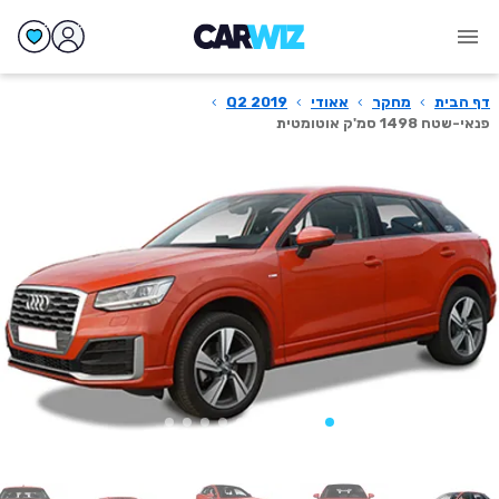
דף הבית
›
מחקר
›
אאודי
›
Q2 2019
›
פנאי-שטח 1498 סמ'ק אוטומטית