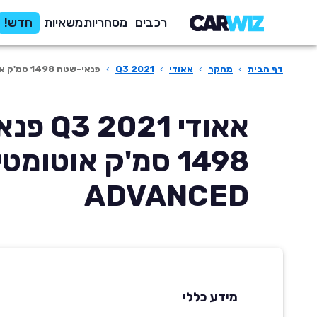
רכבים
מסחריות
משאיות
חדש!
דף הבית
›
מחקר
›
אאודי
›
Q3 2021
›
פנאי-שטח 1498 סמ'ק אוטומטית ADVANCED
אאודי 021
1498 סמ'ק אוטומט
ADVANCED
מידע כללי