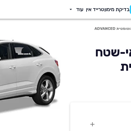
בדיקת מימון
טרייד אין
עוד
Q3 2 פנאי-שטח
ית