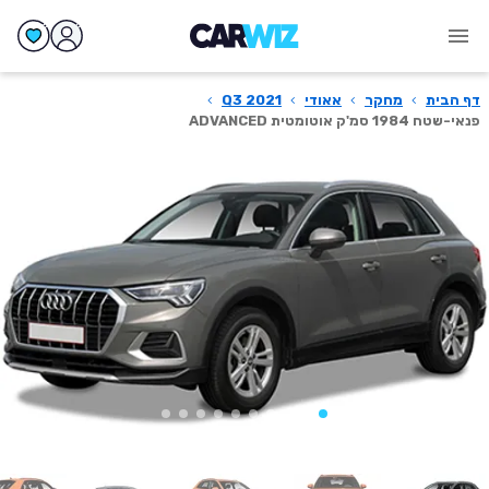
דף הבית
›
מחקר
›
אאודי
›
Q3 2021
›
פנאי-שטח 1984 סמ'ק אוטומטית ADVANCED