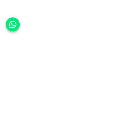
אפשר לעזור?
למעלה
רכבים
מי אנחנו
סננים מומלצים
מסחריות
מגזין
תקנון
משאיות
אינדקס סוכנויות
נגישות
בדיקת מימון
שאלות ותשובות
מדיניות פרטיות