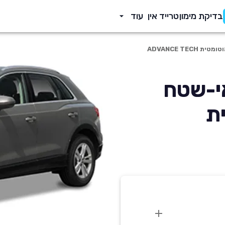
בדיקת מימון
טרייד אין
עוד
Q3 2 פנאי-שטח
ית