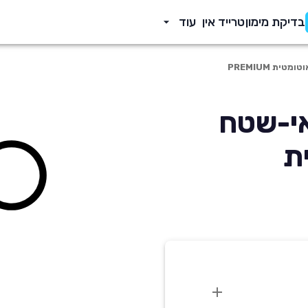
בדיקת מימון
טרייד אין
עוד
Q3 20 פנאי-שטח
ית