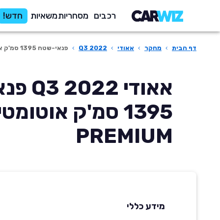
רכבים
מסחריות
משאיות
חדש!
דף הבית
›
מחקר
›
אאודי
›
Q3 2022
›
פנאי-שטח 1395 סמ'ק אוטומטית PREMIUM
אאודי 22
1395 סמ'ק אוטומט
PREMIUM
מידע כללי