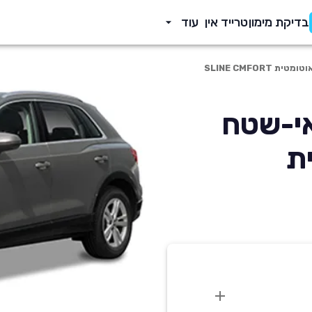
בדיקת מימון
טרייד אין
עוד
Q3 20 פנאי-שטח
ית