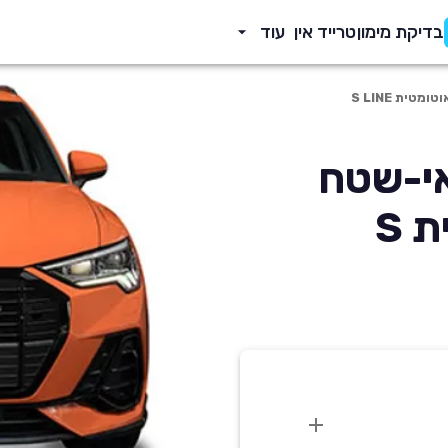
בדיקת מימון
טרייד אין
עוד
Q3 20 פנאי-שטח
1395 סמ'ק אוטומטית S