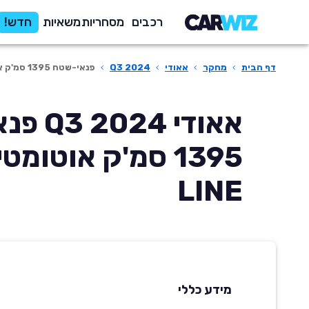
רכבים
מסחריות
משאיות
חדש!
דף הבית
›
מחקר
›
אאודי
›
Q3 2024
›
פנאי-שטח 1395 סמ'ק אוטומטית S LINE
אאודי 24
LINE
מידע כללי