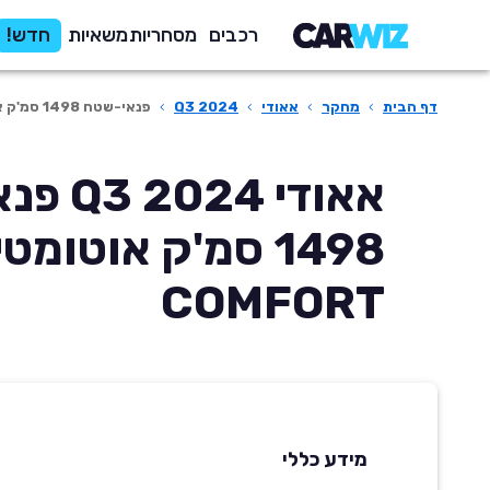
רכבים
מסחריות
משאיות
חדש!
דף הבית
›
מחקר
›
אאודי
›
Q3 2024
›
פנאי-שטח 1498 סמ'ק אוטומטית ADV. COMFORT
אאודי 24
COMFORT
מידע כללי