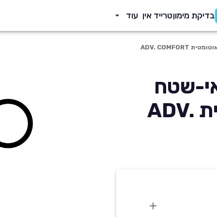
בדיקת מימון
טרייד אין
עוד
Q3 20 פנאי-שטח
1498 סמ'ק אוטומטית ADV.