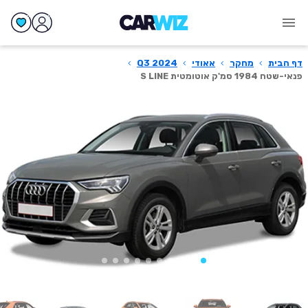
דף הבית
›
מחקר
›
אאודי
›
Q3 2024
›
פנאי-שטח 1984 סמ'ק אוטומטית S LINE