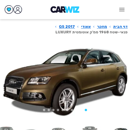
דף הבית
›
מחקר
›
אאודי
›
Q5 2017
›
פנאי-שטח 1968 סמ'ק אוטומטית LUXURY