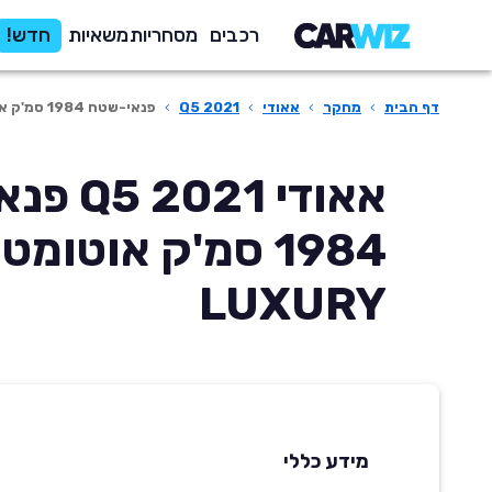
רכבים
מסחריות
משאיות
חדש!
דף הבית
›
מחקר
›
אאודי
›
Q5 2021
›
פנאי-שטח 1984 סמ'ק אוטומטית ADV LUXURY
אאודי 021
LUXURY
מידע כללי