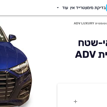
בדיקת מימון
טרייד אין
עוד
Q5 2 פנאי-שטח
1984 סמ'ק אוטומטית ADV