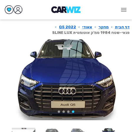
דף הבית
›
מחקר
›
אאודי
›
Q5 2022
›
פנאי-שטח 1984 סמ'ק אוטומטית SLINE LUX