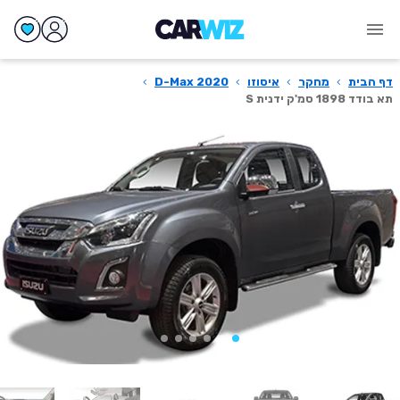
דף הבית
›
מחקר
›
איסוזו
›
D-Max 2020
›
תא בודד 1898 סמ'ק ידנית S