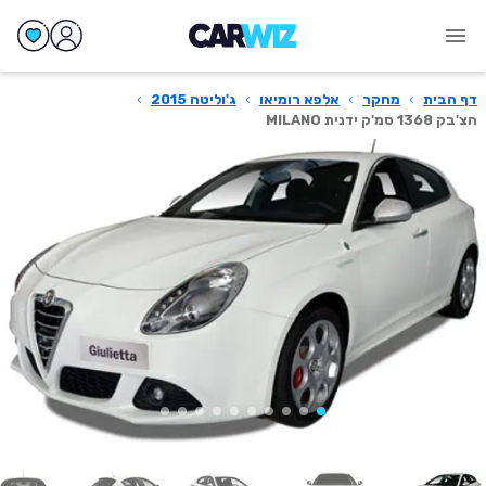
דף הבית
›
מחקר
›
אלפא רומיאו
›
ג'וליטה 2015
›
הצ'בק 1368 סמ'ק ידנית MILANO