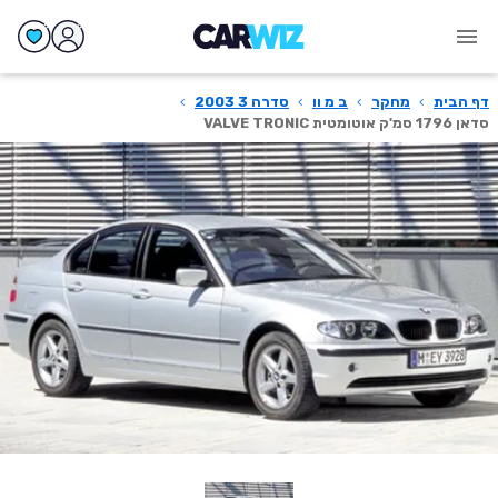
דף הבית
›
מחקר
›
ב מ וו
›
סדרה 3 2003
›
סדאן 1796 סמ'ק אוטומטית VALVE TRONIC