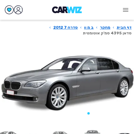
דף הבית
›
מחקר
›
ב מ וו
›
סדרה 7 2012
›
סדאן 4395 סמ'ק אוטומטית