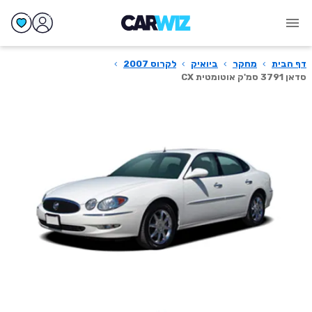
דף הבית
›
מחקר
›
ביואיק
›
לקרוס 2007
›
סדאן 3791 סמ'ק אוטומטית CX