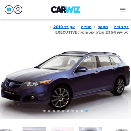
דף הבית
›
מחקר
›
הונדה
›
אקורד 2010
›
סטיישן 2354 סמ'ק אוטומטית EXECUTIVE