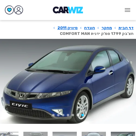
דף הבית
›
מחקר
›
הונדה
›
סיוויק 2011
›
הצ'בק 1799 סמ'ק ידנית COMFORT MAN