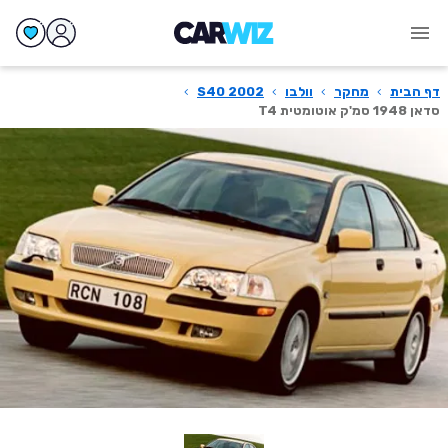
דף הבית
›
מחקר
›
וולבו
›
S40 2002
›
סדאן 1948 סמ'ק אוטומטית T4