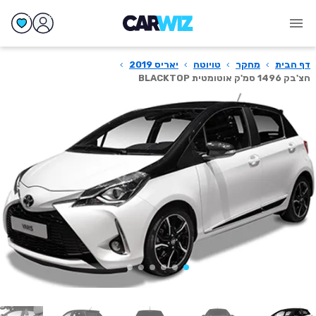
דף הבית
›
מחקר
›
טויוטה
›
יאריס 2019
›
הצ'בק 1496 סמ'ק אוטומטית BLACKTOP