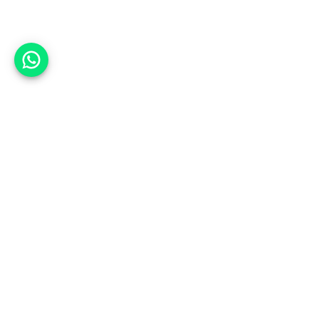
אפשר לעזור?
למעלה
רכבים
מי אנחנו
סננים מומלצים
מסחריות
מגזין
תקנון
משאיות
אינדקס סוכנויות
נגישות
בדיקת מימון
שאלות ותשובות
מדיניות פרטיות