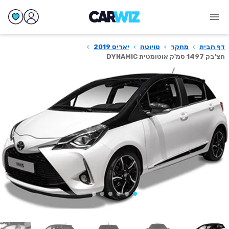
דף הבית
›
מחקר
›
טויוטה
›
יאריס 2019
›
הצ'בק 1497 סמ'ק אוטומטית DYNAMIC