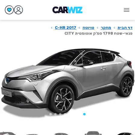
דף הבית
›
מחקר
›
טויוטה
›
C-HR 2017
›
פנאי-שטח 1798 סמ'ק אוטומטית CITY