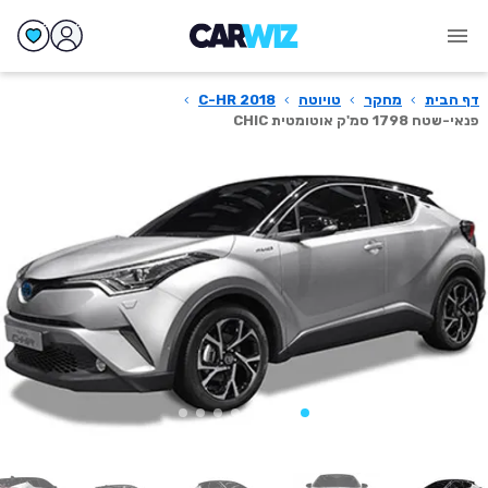
דף הבית
›
מחקר
›
טויוטה
›
C-HR 2018
›
פנאי-שטח 1798 סמ'ק אוטומטית CHIC