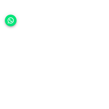
אפשר לעזור?
למעלה
רכבים
מי אנחנו
סננים מומלצים
מסחריות
מגזין
תקנון
משאיות
אינדקס סוכנויות
נגישות
בדיקת מימון
שאלות ותשובות
מדיניות פרטיות