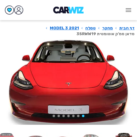
דף הבית
›
מחקר
›
טסלה
›
MODEL 3 2021
›
סדאן סמ'ק אוטומטית 3SRWW19