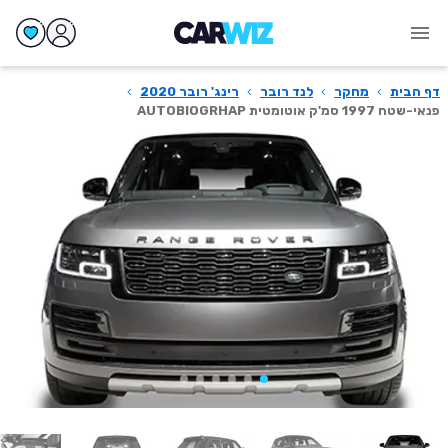
דף הבית
›
מחקר
›
לנד רובר
›
רינג' רובר 2020
›
פנאי-שטח 1997 סמ'ק אוטומטית AUTOBIOGRHAP