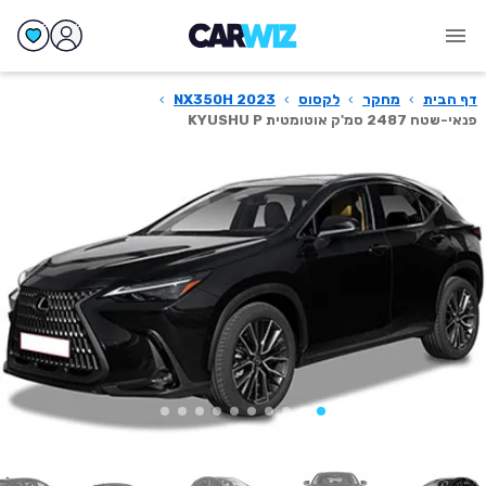
דף הבית
›
מחקר
›
לקסוס
›
NX350H 2023
›
פנאי-שטח 2487 סמ'ק אוטומטית KYUSHU P