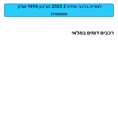
לצפייה ברכבי מזדה 2 2023 הצ'בק 1496 סמ'ק 
אוטומטית
רכבים דומים במלאי