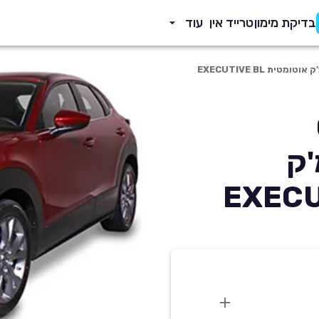
בדיקת מימון
טרייד אין
עוד
199 סמ'ק