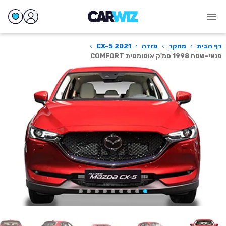
דף הבית
›
מחקר
›
מזדה
›
CX-5 2021
›
פנאי-שטח 1998 סמ'ק אוטומטית COMFORT