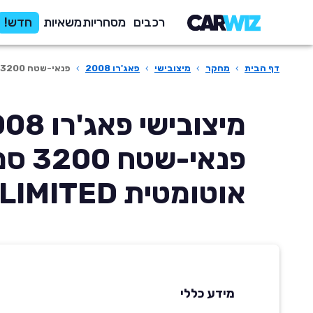
רכבים
מסחריות
משאיות
חדש!
דף הבית
›
מחקר
›
מיצובישי
›
פאג'רו 2008
›
פנאי-שטח 3200 סמ'ק אוטומטית LIMITED
מיצובישי פאג
פנאי-שטח 
אוטומטית LIMITED
מידע כללי