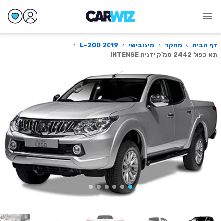
דף הבית
›
מחקר
›
מיצובישי
›
L-200 2019
›
תא כפול 2442 סמ'ק ידנית INTENSE