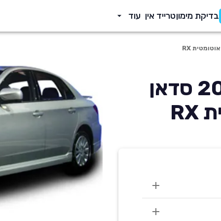
בדיקת מימון
טרייד אין
עוד
סובארו אימפרזה 2011 סדאן