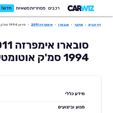
רכבים
מסחריות
משאיות
חדש!
דף הבית
›
מחקר
›
סובארו
›
אימפרזה 2011
›
סדאן 1994 סמ'ק אוטומטית RX
1994 סמ'ק אוטומטית RX
מידע כללי
מנוע וביצועים