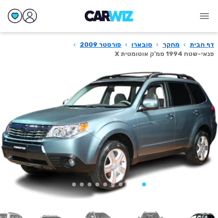
דף הבית
›
מחקר
›
סובארו
›
פורסטר 2009
›
פנאי-שטח 1994 סמ'ק אוטומטית X