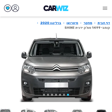
דף הבית
›
מחקר
›
סיטרואן
›
ברלינגו 2020
›
קומבי 1499 סמ'ק ידנית SHINE