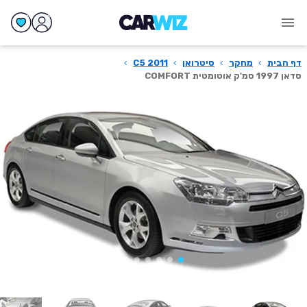
דף הבית
›
מחקר
›
סיטרואן
›
C5 2011
›
סדאן 1997 סמ'ק אוטומטית COMFORT